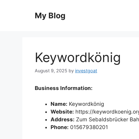
Skip
to
My Blog
content
Keywordkönig
August 9, 2025
by
investgoat
Business Information:
Name:
Keywordkönig
Website:
https://keywordkoenig.or
Address:
Zum Sebaldsbrücker Bah
Phone:
015679380201