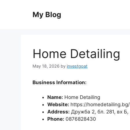
Skip
to
My Blog
content
Home Detailing
May 18, 2026
by
investgoat
Business Information:
Name:
Home Detailing
Website:
https://homedetailing.bg/
Address:
Дружба 2, бл. 281, вх Б
Phone:
0876828430