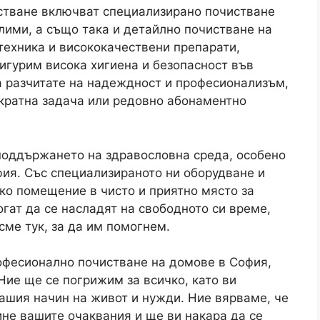
стване включват специализирано почистване
лими, а също така и детайлно почистване на
техника и висококачествени препарати,
игурим висока хигиена и безопасност във
а разчитате на надеждност и професионализъм,
кратна задача или редовно абонаментно
поддържането на здравословна среда, особено
фия. Със специализираното ни оборудване и
яко помещение в чисто и приятно място за
гат да се насладят на свободното си време,
сме тук, за да им помогнем.
офесионално почистване на домове в София,
 Ние ще се погрижим за всичко, като ви
ашия начин на живот и нужди. Ние вярваме, че
не вашите очаквания и ще ви накара да се